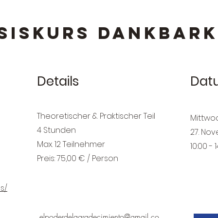
SISKURS DANKBARK
Details
Dat
Theoretischer & Praktischer Teil
Mittwo
4 Stunden
27. No
Max. 12 Teilnehmer
10:00 - 
Preis: 75,00 € / Person
s/
elpoderdelagradecimiento@gmail.co