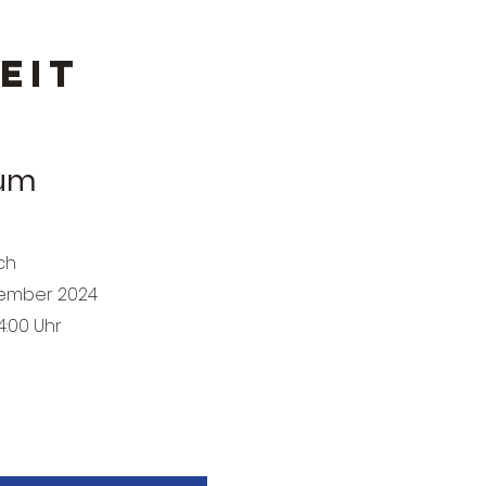
EIT
um
ch
vember 2024
14:00 Uhr