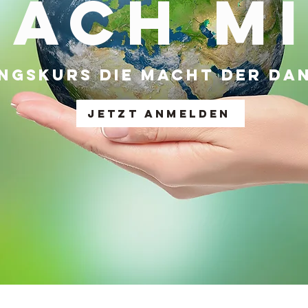
ach m
ngskurs Die macht der Da
Jetzt anmelden