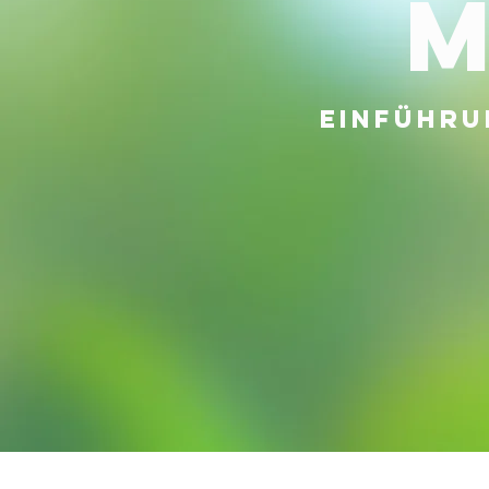
M
Einführu