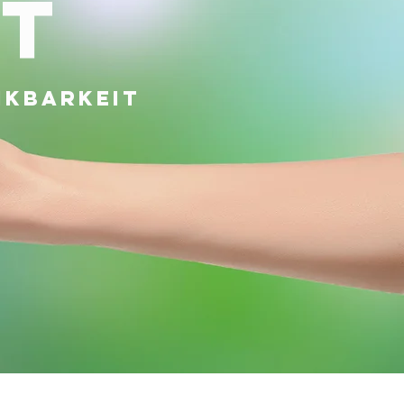
it
nkbarkeit