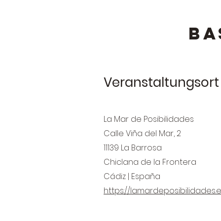
BA
Veranstaltungsort
La Mar de Posibilidades
Calle Viña del Mar, 2
11139 La Barrosa
Chiclana de la Frontera
Cádiz | España
https://lamardeposibilidades.e